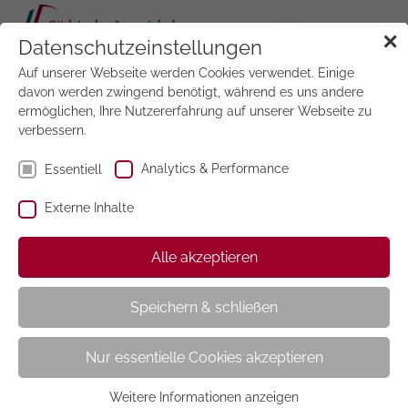
Tog
✕
Datenschutzeinstellungen
navi
Auf unserer Webseite werden Cookies verwendet. Einige
Jetzt
testen
davon werden zwingend benötigt, während es uns andere
ermöglichen, Ihre Nutzererfahrung auf unserer Webseite zu
verbessern.
Analytics & Performance
Essentiell
Externe Inhalte
Verträge Kündigen
Alle akzeptieren
Speichern & schließen
Sehr geehrter Kunde, sehr geehrte Kundin,
Nur essentielle Cookies akzeptieren
mit Hilfe dieses Formulars können Sie Ihren Vertrag bei
Weitere Informationen anzeigen
uns mit einer Frist von 4 Wochen zum Monatsende