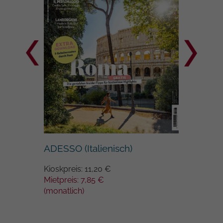
Google auf Websites mit hohem
Datenaufkommen aufgezeichnete
Datenmenge begrenzt wird.
ART Ku
ADESSO (Italienisch)
Kioskprei
Kioskpreis: 11,20 €
Mietpreis
Mietpreis: 7,85 €
(monatlic
(monatlich)