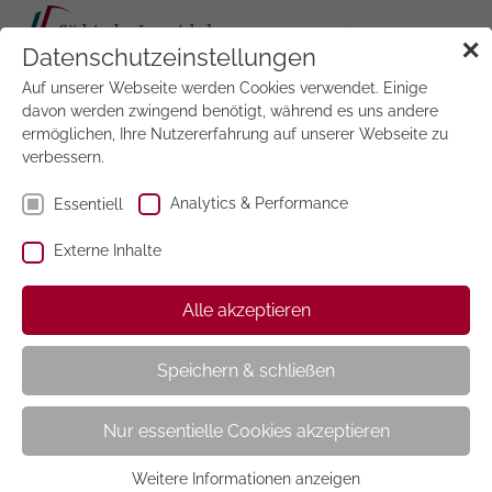
Tog
✕
Datenschutzeinstellungen
navi
Auf unserer Webseite werden Cookies verwendet. Einige
Jetzt
testen
davon werden zwingend benötigt, während es uns andere
ermöglichen, Ihre Nutzererfahrung auf unserer Webseite zu
verbessern.
Analytics & Performance
Essentiell
Externe Inhalte
Alle akzeptieren
Wochenmappen:
Speichern & schließen
Große Wochenmappe
Nur essentielle Cookies akzeptieren
Weitere Informationen anzeigen