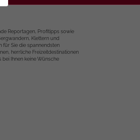
nde Reportagen, Profitipps sowie
Bergwandern, Klettern und
 für Sie die spannendsten
, herrliche Freizeitdestinationen
s bei Ihnen keine Wünsche