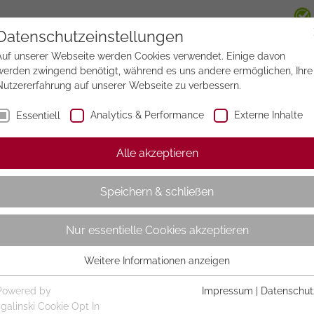
Datenschutzeinstellungen
Auf unserer Webseite werden Cookies verwendet. Einige davon
werden zwingend benötigt, während es uns andere ermöglichen, Ihre
Nutzererfahrung auf unserer Webseite zu verbessern.
Analytics & Performance
Externe Inhalte
Essentiell
Alle akzeptieren
Speichern & schließen
Nur essentielle Cookies akzeptieren
Weitere Informationen anzeigen
Essentiell
Essentielle Cookies werden für grundlegende Funktionen der
Powered by
Impressum
|
Datenschut
Webseite benötigt. Dadurch ist gewährleistet, dass die Webseite
sgalinski Cookie Opt In