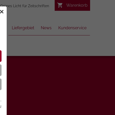
Warenkorb
Grünes Licht für Zeitschriften
✕
Liefergebiet
News
Kundenservice
z