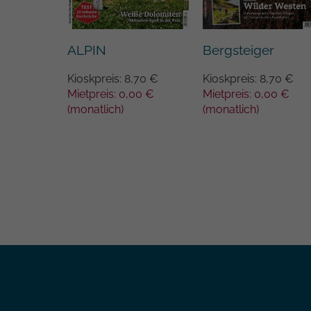
ALPIN
Bergsteiger
orld
Kioskpreis: 8,70 €
Kioskpreis: 8,70 €
Mietpreis: 0,00 €
Mietpreis: 0,00 €
,50 €
(monatlich)
(monatlich)
65 €