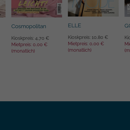
Name
_gat
Anbieter
Google Universal Analytics
ELLE
G
Cosmopolitan
Laufzeit
1 Minute
Kioskpreis: 10,80 €
Ki
Kioskpreis: 4,70 €
Mietpreis: 0,00 €
Mi
Mietpreis: 0,00 €
Hierbei handelt es sich um einen von Google
(monatlich)
(m
(monatlich)
Analytics festgelegten Mustertyp-Cookie, bei
dem das Musterelement auf dem Namen die
eindeutige Identitätsnummer des Kontos oder
Zweck
der Website enthält, auf die es sich bezieht. Es
handelt sich um eine Variante des _gat-
Cookies, mit dem die von Google auf Websites
mit hohem Datenaufkommen aufgezeichnete
Datenmenge begrenzt wird.