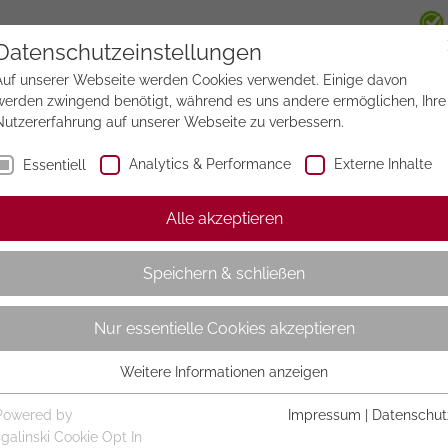
Datenschutzeinstellungen
Auf unserer Webseite werden Cookies verwendet. Einige davon
werden zwingend benötigt, während es uns andere ermöglichen, Ihre
Nutzererfahrung auf unserer Webseite zu verbessern.
Analytics & Performance
Externe Inhalte
Essentiell
Alle akzeptieren
Speichern & schließen
Nur essentielle Cookies akzeptieren
Weitere Informationen anzeigen
Essentiell
Essentielle Cookies werden für grundlegende Funktionen der
Powered by
Impressum
|
Datenschut
Webseite benötigt. Dadurch ist gewährleistet, dass die Webseite
sgalinski Cookie Opt In