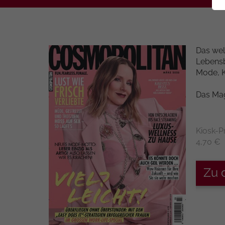
Das wel
Lebensb
Mode, Ku
Das Maga
Kiosk-P
4,70 €
Zu 