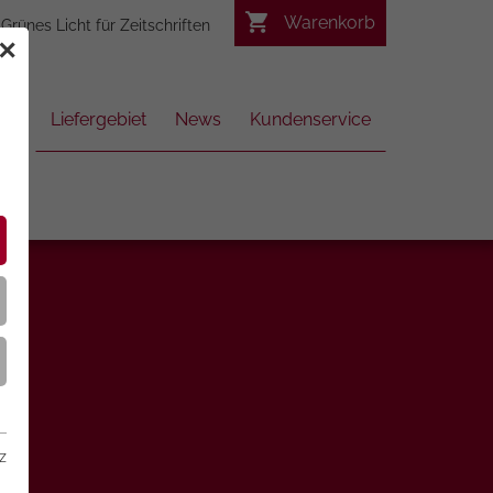
Warenkorb
Grünes Licht für Zeitschriften
✕
Liefergebiet
News
Kundenservice
z