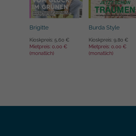
h Italia
Brigitte
Burda Style
,90 €
65 €
Kioskpreis: 5,60 €
Kioskpreis: 9,80 €
Mietpreis: 0,00 €
Mietpreis: 0,00 €
(monatlich)
(monatlich)