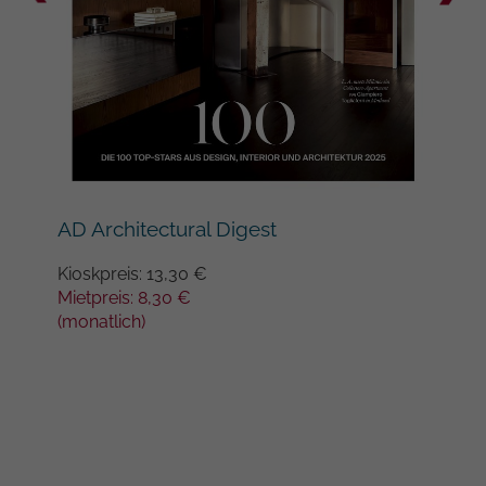
Google auf Websites mit hohem
Datenaufkommen aufgezeichnete
Datenmenge begrenzt wird.
AD Architectural Digest
Arc
Kioskpreis: 13,30 €
Kios
Mietpreis: 8,30 €
Miet
(monatlich)
(mon