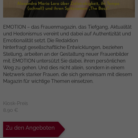
Kampagnendaten zu berechnen und die
Anbieter
TYPO3
Nutzung der Website für den
Zweck
Analysebericht der Website zu verfolgen.
Laufzeit
1 Woche
Die Cookies speichern Informationen
EMOTION – das Frauenmagazin, das Tiefgang, Aktualität
anonym und weisen eine randoly
und Hedonismus vereint und dabei auf Authentizität und
Dieses Cookie ist ein Standard-Session-
generierte Nummer zu, um eindeutige
Emotionalität setzt. Die Redaktion
Cookie von TYPO3. Es speichert im Falle
Besucher zu identifizieren.
hinterfragt gesellschaftliche Entwicklungen, beziehen
eines Benutzer-Logins die Session-ID. So
Stellung, arbeiten an der Gestaltung neuer Frauenbilder
Zweck
kann der eingeloggte Benutzer
mit. EMOTION untersützt Sie dabei, ihren persönlichen
wiedererkannt werden und es wird ihm
Name
_gid
Weg zu gehen. Und dies nicht allein, sondern in einem
Zugang zu geschützten Bereichen
Netzwerk starker Frauen, die sich gemeinsam mit diesem
gewährt.
Anbieter
Google Analytics
Magazin für wichtige Themen einsetzen.
Laufzeit
1 day
Name
cookie_optin
Kiosk-Preis
Dieses Cookie wird von Google Analytics
Anbieter
TYPO3
8,90 €
installiert. Das Cookie wird verwendet,
um Informationen darüber zu speichern,
Laufzeit
1 Monat
wie Besucher eine Website nutzen, und
Zu den Angeboten
hilft bei der Erstellung eines
Enthält die gewählten Tracking-Optin-
Zweck