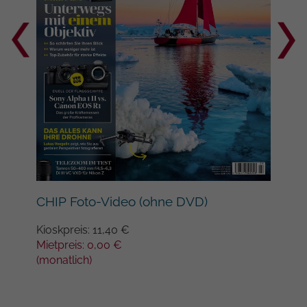
Google auf Websites mit hohem
Datenaufkommen aufgezeichnete
Datenmenge begrenzt wird.
Lan
CHIP Foto-Video (ohne DVD)
Kios
Kioskpreis: 11,40 €
Miet
Mietpreis: 0,00 €
(mon
(monatlich)