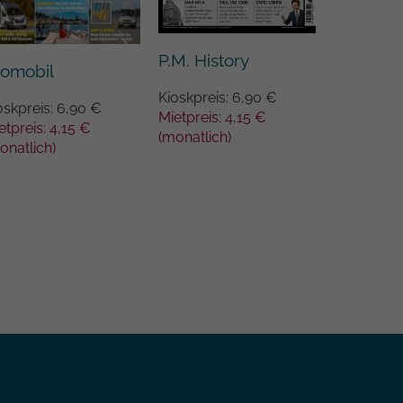
P.M. History
BRAVO S
romobil
Kioskpreis: 6,90 €
Kioskpreis
oskpreis: 6,90 €
Mietpreis: 4,15 €
Mietpreis:
etpreis: 4,15 €
(monatlich)
(monatlich
onatlich)