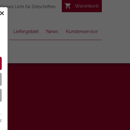
Warenkorb
Grünes Licht für Zeitschriften
✕
Liefergebiet
News
Kundenservice
z