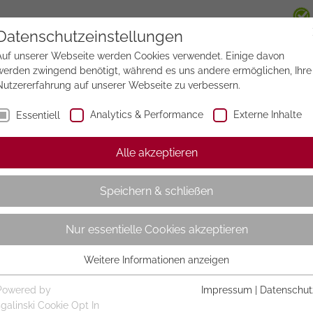
Datenschutzeinstellungen
Auf unserer Webseite werden Cookies verwendet. Einige davon
werden zwingend benötigt, während es uns andere ermöglichen, Ihre
Nutzererfahrung auf unserer Webseite zu verbessern.
Analytics & Performance
Externe Inhalte
Essentiell
Alle akzeptieren
Speichern & schließen
Nur essentielle Cookies akzeptieren
Weitere Informationen anzeigen
Essentiell
Essentielle Cookies werden für grundlegende Funktionen der
Powered by
Impressum
|
Datenschut
Webseite benötigt. Dadurch ist gewährleistet, dass die Webseite
sgalinski Cookie Opt In