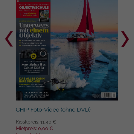
Google auf Websites mit hohem
Datenaufkommen aufgezeichnete
Datenmenge begrenzt wird.
Lan
CHIP Foto-Video (ohne DVD)
Kios
Kioskpreis: 11,40 €
Miet
Mietpreis: 0,00 €
(mon