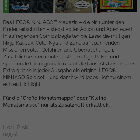
Kampagnendaten zu berechnen und die
Anbieter
TYPO3
Nutzung der Website für den
Zweck
Analysebericht der Website zu verfolgen.
Das LEGO® NINJAGO™ Magazin – die Nr. 1 unter den
Laufzeit
1 Woche
Die Cookies speichern Informationen
Kinderzeitschriften – steckt voller Action und Abenteuer!
anonym und weisen eine randoly
In aufregenden Comics begleiten die Leser die mutigen
Dieses Cookie ist ein Standard-Session-
generierte Nummer zu, um eindeutige
Ninja Kai, Jay, Cole, Nya und Zane auf spannenden
Cookie von TYPO3. Es speichert im Falle
Besucher zu identifizieren.
Missionen voller Gefahren und Überraschungen.
eines Benutzer-Logins die Session-ID. So
Zusätzlich warten coole Poster, knifflige Rätsel und
Zweck
kann der eingeloggte Benutzer
spannende Hintergrundinfos auf die Fans. Als besonderes
wiedererkannt werden und es wird ihm
Name
_gid
Extra gibt es in jeder Ausgabe ein original LEGO®
Zugang zu geschützten Bereichen
NINJAGO Spielset – und damit wird jedes Heft zu einem
gewährt.
Anbieter
Google Analytics
echten Highlight!
Laufzeit
1 day
Name
cookie_optin
Für die "Große Monatsmappe" oder "Kleine
Monatsmappe" nur als Zusatzheft erhältlich.
Dieses Cookie wird von Google Analytics
Anbieter
TYPO3
installiert. Das Cookie wird verwendet,
um Informationen darüber zu speichern,
Laufzeit
1 Monat
Kiosk-Preis
wie Besucher eine Website nutzen, und
8,99 €
hilft bei der Erstellung eines
Enthält die gewählten Tracking-Optin-
Zweck