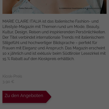
Kampagnendaten zu berechnen und die
Anbieter
TYPO3
Nutzung der Website für den
Zweck
Analysebericht der Website zu verfolgen.
Laufzeit
1 Woche
Die Cookies speichern Informationen
MARIE CLAIRE ITALIA ist das italienische Fashion- und
anonym und weisen eine randoly
Lifestyle-Magazin mit Themen rund um Mode, Beauty,
Dieses Cookie ist ein Standard-Session-
generierte Nummer zu, um eindeutige
Kultur, Design, Reisen und inspirierenden Persönlichkeiten.
Cookie von TYPO3. Es speichert im Falle
Besucher zu identifizieren.
Der Titel verbindet internationale Trends mit italienischem
eines Benutzer-Logins die Session-ID. So
Stilgefühl und hochwertiger Bildsprache – perfekt für
Zweck
kann der eingeloggte Benutzer
Frauen mit Eleganz und Anspruch. Das Magazin erscheint
wiedererkannt werden und es wird ihm
Name
_gid
10 x jährlich und ist exklusiv beim Südtiroler Lesezirkel mit
Zugang zu geschützten Bereichen
15 % Rabatt auf den Kioskpreis erhältlich.
gewährt.
Anbieter
Google Analytics
Laufzeit
1 day
Name
cookie_optin
Kiosk-Preis
3,90 €
Dieses Cookie wird von Google Analytics
Anbieter
TYPO3
installiert. Das Cookie wird verwendet,
um Informationen darüber zu speichern,
Zu den Angeboten
Laufzeit
1 Monat
wie Besucher eine Website nutzen, und
hilft bei der Erstellung eines
Enthält die gewählten Tracking-Optin-
Zweck