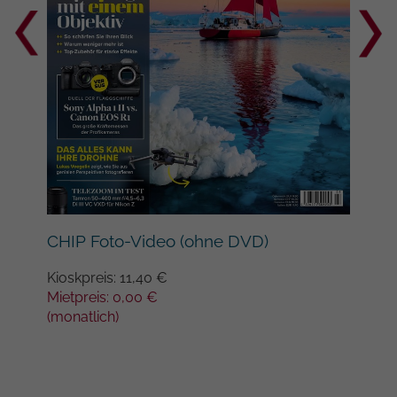
Google auf Websites mit hohem
Datenaufkommen aufgezeichnete
Datenmenge begrenzt wird.
Lan
CHIP Foto-Video (ohne DVD)
Kios
Kioskpreis: 11,40 €
Miet
Mietpreis: 0,00 €
(mon
(monatlich)