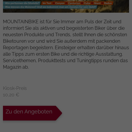
Kampagnendaten zu berechnen und die
Anbieter
TYPO3
Nutzung der Website für den
Zweck
Analysebericht der Website zu verfolgen.
Laufzeit
1 Woche
MOUNTAINBIKE ist für Sie Immer am Puls der Zeit und
Die Cookies speichern Informationen
informiert Sie als aktiven und begeisterten Biker über die
anonym und weisen eine randoly
Dieses Cookie ist ein Standard-Session-
neuesten Produkte und Trends, stellt Ihnen die schönsten
generierte Nummer zu, um eindeutige
Cookie von TYPO3. Es speichert im Falle
Biketouren vor und wird Sie außerdem mit packenden
Besucher zu identifizieren.
eines Benutzer-Logins die Session-ID. So
Reportagen begeistern. Einsteiger erhalten darüber hinaus
Zweck
kann der eingeloggte Benutzer
alle Tipps zum ersten Bike und die richtige Ausstattung.
wiedererkannt werden und es wird ihm
Servicethemen, Produkttests und Tuningtipps runden das
Name
_gid
Zugang zu geschützten Bereichen
Magazin ab.
gewährt.
Anbieter
Google Analytics
Kiosk-Preis
Laufzeit
1 day
Name
cookie_optin
10,20 €
Dieses Cookie wird von Google Analytics
Anbieter
TYPO3
installiert. Das Cookie wird verwendet,
Zu den Angeboten
um Informationen darüber zu speichern,
Laufzeit
1 Monat
wie Besucher eine Website nutzen, und
hilft bei der Erstellung eines
Enthält die gewählten Tracking-Optin-
Zweck