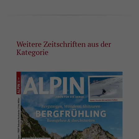
Zweck
Analyseberichts darüber, wie es der
Einstellungen.
Website geht. Die erhobenen Daten
umfassen die Anzahl der Besucher, die
Quelle, aus der sie stammen, und die
Seiten in anonymisierter Form.
Weitere Zeitschriften aus der
Name
_gat
Kategorie
Anbieter
Google Universal Analytics
Laufzeit
1 Minute
Hierbei handelt es sich um einen von
Google Analytics festgelegten
Mustertyp-Cookie, bei dem das
Musterelement auf dem Namen die
eindeutige Identitätsnummer des Kontos
Zweck
oder der Website enthält, auf die es sich
bezieht. Es handelt sich um eine Variante
des _gat-Cookies, mit dem die von