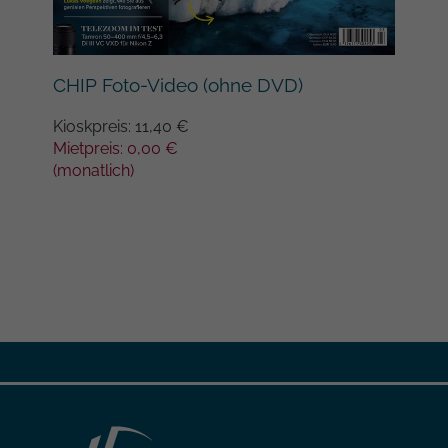
Google auf Websites mit hohem
Datenaufkommen aufgezeichnete
Datenmenge begrenzt wird.
Lan
CHIP Foto-Video (ohne DVD)
Kios
Kioskpreis: 11,40 €
Miet
Mietpreis: 0,00 €
(mon
(monatlich)