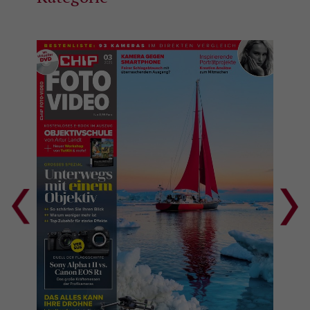
Zweck
Analyseberichts darüber, wie es der
Einstellungen.
Website geht. Die erhobenen Daten
umfassen die Anzahl der Besucher, die
Quelle, aus der sie stammen, und die
Seiten in anonymisierter Form.
Name
_gat
Anbieter
Google Universal Analytics
Laufzeit
1 Minute
Hierbei handelt es sich um einen von
Google Analytics festgelegten
Mustertyp-Cookie, bei dem das
Musterelement auf dem Namen die
eindeutige Identitätsnummer des Kontos
Zweck
oder der Website enthält, auf die es sich
bezieht. Es handelt sich um eine Variante
des _gat-Cookies, mit dem die von