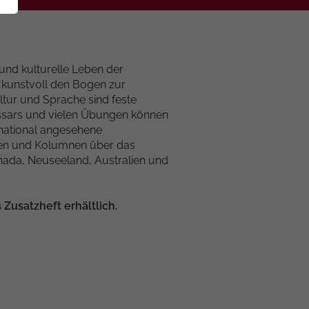
 und kulturelle Leben der
 kunstvoll den Bogen zur
ltur und Sprache sind feste
ossars und vielen Übungen können
rnational angesehene
gen und Kolumnen über das
nada, Neuseeland, Australien und
Zusatzheft erhältlich.