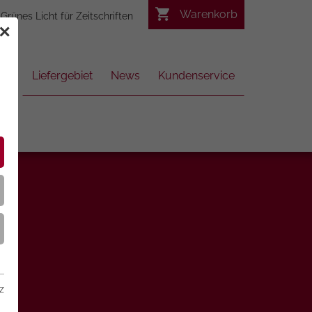
Warenkorb
Grünes Licht für Zeitschriften
✕
Liefergebiet
News
Kundenservice
z