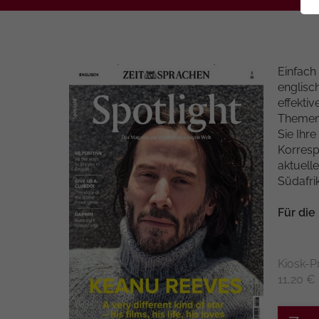
Einfach
englisc
effekti
Themenf
Sie Ihr
Korresp
aktuell
Südafrik
Für die
Kiosk-P
11,20 €