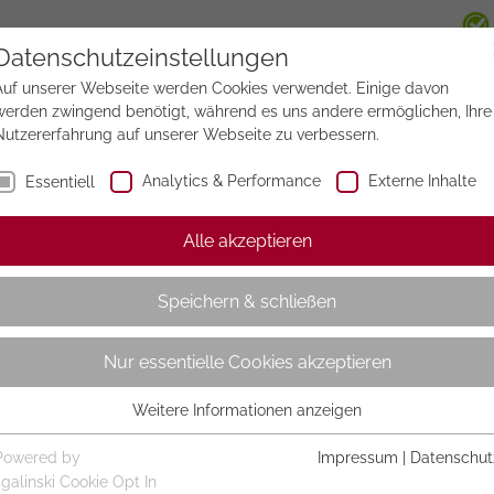
Datenschutzeinstellungen
Auf unserer Webseite werden Cookies verwendet. Einige davon
werden zwingend benötigt, während es uns andere ermöglichen, Ihre
Nutzererfahrung auf unserer Webseite zu verbessern.
Analytics & Performance
Externe Inhalte
Essentiell
Alle akzeptieren
Speichern & schließen
Nur essentielle Cookies akzeptieren
Weitere Informationen anzeigen
Essentiell
Essentielle Cookies werden für grundlegende Funktionen der
Powered by
Impressum
|
Datenschut
Webseite benötigt. Dadurch ist gewährleistet, dass die Webseite
sgalinski Cookie Opt In