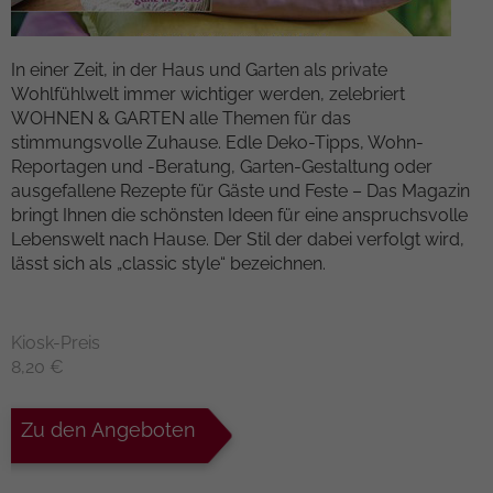
Kampagnendaten zu berechnen und die
Anbieter
TYPO3
Nutzung der Website für den
Zweck
In einer Zeit, in der Haus und Garten als private
Analysebericht der Website zu verfolgen.
Laufzeit
1 Woche
Wohlfühlwelt immer wichtiger werden, zelebriert
Die Cookies speichern Informationen
WOHNEN & GARTEN alle Themen für das
anonym und weisen eine randoly
Dieses Cookie ist ein Standard-Session-
stimmungsvolle Zuhause. Edle Deko-Tipps, Wohn-
generierte Nummer zu, um eindeutige
Cookie von TYPO3. Es speichert im Falle
Reportagen und -Beratung, Garten-Gestaltung oder
Besucher zu identifizieren.
eines Benutzer-Logins die Session-ID. So
ausgefallene Rezepte für Gäste und Feste – Das Magazin
Zweck
kann der eingeloggte Benutzer
bringt Ihnen die schönsten Ideen für eine anspruchsvolle
wiedererkannt werden und es wird ihm
Name
_gid
Lebenswelt nach Hause. Der Stil der dabei verfolgt wird,
Zugang zu geschützten Bereichen
lässt sich als „classic style“ bezeichnen.
gewährt.
Anbieter
Google Analytics
Laufzeit
1 day
Kiosk-Preis
Name
cookie_optin
8,20 €
Dieses Cookie wird von Google Analytics
Anbieter
TYPO3
installiert. Das Cookie wird verwendet,
um Informationen darüber zu speichern,
Zu den Angeboten
Laufzeit
1 Monat
wie Besucher eine Website nutzen, und
hilft bei der Erstellung eines
Enthält die gewählten Tracking-Optin-
Zweck