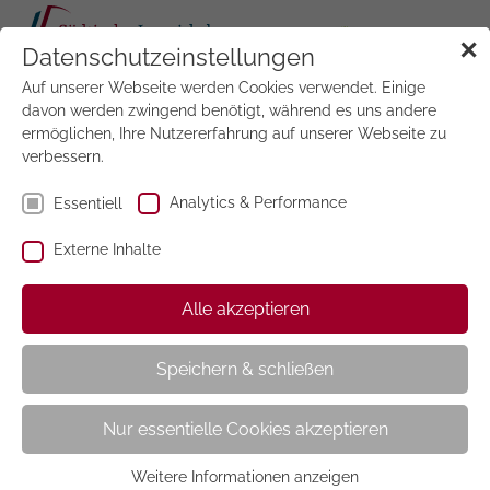
Tog
✕
Datenschutzeinstellungen
navi
Auf unserer Webseite werden Cookies verwendet. Einige
Jetzt
testen
davon werden zwingend benötigt, während es uns andere
ermöglichen, Ihre Nutzererfahrung auf unserer Webseite zu
verbessern.
Kleine
Wochenmappe
Analytics & Performance
Essentiell
Externe Inhalte
Alle akzeptieren
Bestellen Sie jetzt die kleine Wochenmappe zum
wöchentlichen Preis von nur 16,00 €uro.
Speichern & schließen
Sie erhalten wöchentlich die Zeitschriften Bunte, Freizeit
Revue, Lisa und Stern, 14-tägig Freundin, Für Sie und
Nur essentielle Cookies akzeptieren
Auto Motor Sport sowie monatlich Mein schöner
Garten, Schöner Wohnen, 10 x jährlich Harper's Bazaar
Weitere Informationen anzeigen
und jeweils 6 x jährlich Vital und Petra.