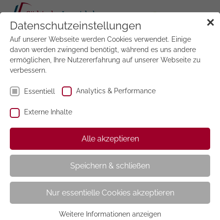
Tog
✕
Datenschutzeinstellungen
navi
Auf unserer Webseite werden Cookies verwendet. Einige
Jetzt
testen
davon werden zwingend benötigt, während es uns andere
ermöglichen, Ihre Nutzererfahrung auf unserer Webseite zu
verbessern.
Große
Wochenmappe
Analytics & Performance
Essentiell
Externe Inhalte
Bestellen Sie jetzt die große Wochenmappe zum
Alle akzeptieren
wöchentlichen Preis von nur 19,00 €uro.
Speichern & schließen
Sie erhalten wöchentlich die Zeitschriften Bunte, Focus,
Freizeit Revue, Lisa, Neue Welt und Stern, 14-tägig
Freundin, Für Sie und Auto Motor Sport sowie
Nur essentielle Cookies akzeptieren
monatlich Feinschmecker, Elle, Schöner Wohnen, Essen
& Trinken, InStyle, 10 x jährlich Harper's Bazaar und 6 x
Weitere Informationen anzeigen