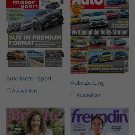
Zweck
Analyseberichts darüber, wie es der
Einstellungen.
Website geht. Die erhobenen Daten
umfassen die Anzahl der Besucher, die
Quelle, aus der sie stammen, und die
Seiten in anonymisierter Form.
Name
_gat
Anbieter
Google Universal Analytics
Laufzeit
1 Minute
Auto Motor Sport
Auto Zeitung
Hierbei handelt es sich um einen von
Auswählen
Google Analytics festgelegten
Auswählen
Mustertyp-Cookie, bei dem das
Musterelement auf dem Namen die
eindeutige Identitätsnummer des Kontos
Zweck
oder der Website enthält, auf die es sich
bezieht. Es handelt sich um eine Variante
des _gat-Cookies, mit dem die von