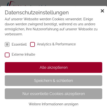
Tog
✕
Datenschutzeinstellungen
navi
Auf unserer Webseite werden Cookies verwendet. Einige
Jetzt
testen
davon werden zwingend benötigt, während es uns andere
ermöglichen, Ihre Nutzererfahrung auf unserer Webseite zu
verbessern.
Probelesen
Analytics & Performance
Essentiell
Externe Inhalte
Sie erhalten für 6 Monate Ihre 5 ausgewählten
Alle akzeptieren
Zeitschriften zum Preis von nur 20,00 €uro statt
21,00 €uro pro Monat.
Speichern & schließen
Nach Ablauf der Testphase erhalten Sie die
Zeitschriften zum monatlichen Bezugspreis von 21,00
Nur essentielle Cookies akzeptieren
Euro zugestellt, es sei denn Sie kündigen die
Leseprobe mit einer Frist von 1 Monat zum Ende des
Weitere Informationen anzeigen