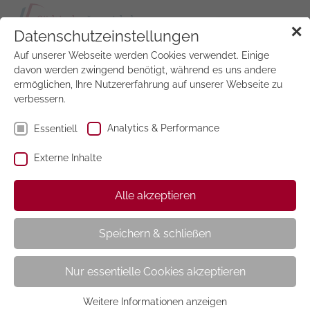
Tog
✕
Datenschutzeinstellungen
navi
Auf unserer Webseite werden Cookies verwendet. Einige
Jetzt
testen
davon werden zwingend benötigt, während es uns andere
ermöglichen, Ihre Nutzererfahrung auf unserer Webseite zu
verbessern.
Zusatzhefte
Analytics & Performance
Essentiell
Externe Inhalte
Alle akzeptieren
In den Zusatzheften finden Sie alle monatlichen
Zeitschriften, die nur in Kombination mit einer großen
oder kleinen Monatsmappe bestellt werden können.
Speichern & schließen
Diese Zeitschriften sind exklusiv und nicht als
Nur essentielle Cookies akzeptieren
Einzelexemplare bestellbar. Bitte beachten Sie, dass Sie
zunächst eine Monatsmappe auswählen müssen, um
Weitere Informationen anzeigen
gewünschte Zusatzhefte bestellen zu können.