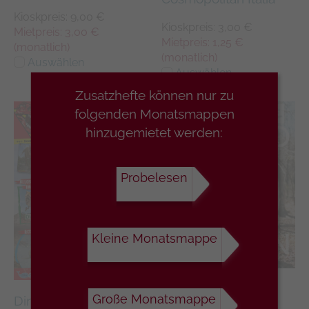
Kioskpreis: 9,00 €
Kioskpreis: 3,00 €
Mietpreis: 3,00 €
Mietpreis: 1,25 €
(monatlich)
(monatlich)
Auswählen
Auswählen
Zusatzhefte können nur zu
folgenden Monatsmappen
hinzugemietet werden:
Probelesen
Kleine Monatsmappe
Esquire Italia
Große Monatsmappe
Dinosaurier Magazin